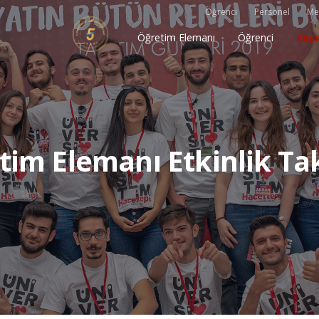
Öğrenci
Personel
Me
Öğretim Elemanı
Öğrenci
Kayı
tim Elemanı Etkinlik Ta