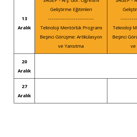
SAGEP - Arş. Gör. Öğretimi
SAGEP - Ar
Geliştirme Eğitimleri
Gelişti
13
-------------------------
---------
Aralık
Teknoloji Mentörlük Programı
Teknoloji M
Beşinci Görüşme: Artikülasyon
Beşinci Gör
ve Yansıtma
ve
20
Aralık
27
Aralık