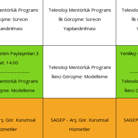
entörlük Programı
Teknoloji Mentörlük Programı
Teknolo
rüşme: Sürecin
İlk Görüşme: Sürecin
İlk
landırılması
Yapılandırılması
retim Paylaşımları 3
Yenilikç
at: 14.00
Teknoloji Mentörlük Programı
----------------
----
İkinci Görüşme: Modelleme
entörlük Programı
Teknolo
rüşme: Modelleme
İkinci
ş. Gör. Kurumsal
SAGEP - Arş. Gör. Kurumsal
SAGEP 
izmetler
Hizmetler