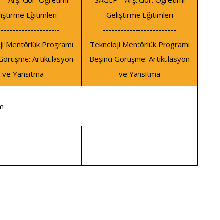
- Arş. Gör. Öğretimi
SAGEP - Arş. Gör. Öğretimi
iştirme Eğitimleri
Geliştirme Eğitimleri
---------------------
-------------------------
ji Mentörlük Programı
Teknoloji Mentörlük Programı
 Görüşme: Artikülasyon
Beşinci Görüşme: Artikülasyon
ve Yansıtma
ve Yansıtma
ım