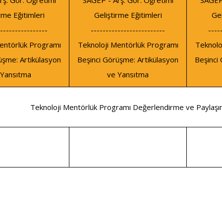
ş. Gör. Öğretimi
SAGEP - Arş. Gör. Öğretimi
SAGEP 
rme Eğitimleri
Geliştirme Eğitimleri
Gel
----------------
-------------------------
----
entörlük Programı
Teknoloji Mentörlük Programı
Teknolo
üşme: Artikülasyon
Beşinci Görüşme: Artikülasyon
Beşinci
 Yansıtma
ve Yansıtma
Teknoloji Mentörlük Programı Değerlendirme ve Paylaş