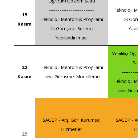
Öğretim Gözlem Saati
-------------------------
Teknoloji M
15
Teknoloji Mentörlük Programı
İlk Gö
Kasım
İlk Görüşme: Sürecin
Yapı
Yapılandırılması
Yenilikçi Öğ
Sa
22
Teknoloji Mentörlük Programı
---------
Kasım
İkinci Görüşme: Modelleme
Teknoloji M
İkinci Gö
SAGEP - Arş. Gör. Kurumsal
SAGEP - Ar
Hizmetler
H
29