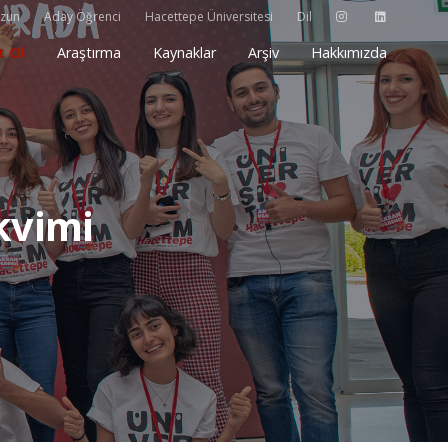
zun
Aday Öğrenci
Hacettepe Üniversitesi
Dil
t Ol
Araştırma
Kaynaklar
Arşiv
Hakkımızda
kvimi